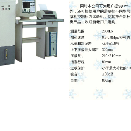
同时本公司可为用户提供DYS-
外，还可根据用户的需要把不同型号
微机控制压力试验机，使其符合新标
类产品，欢迎新老用户选购。
测量范围
2000kN
加荷速度
0.3-0.8Mpa/秒可调
±1.0%
示值相对误差
优于
上下压板最大间距
320mm
×210mm
压板尺寸
210
活塞行程
80mm
过载保护
小于最大荷载的5
≤50dB
噪音
自重
800kg