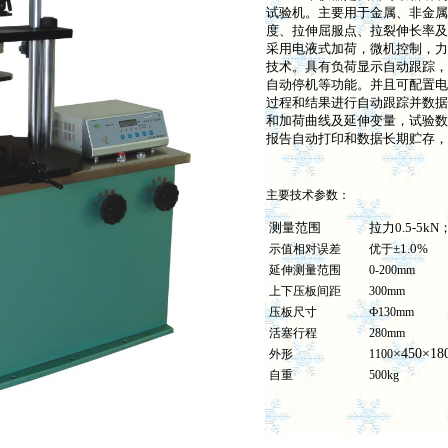
试验机。主要用于金属、非金属
度、拉伸屈服点、拉裂伸长率及
采用电液式加荷，微机控制，力
技术。具有负荷显示自动跟踪，
自动停机等功能。并且可配置电
过程和结果进行自动跟踪并数据
和加荷曲线及延伸变量，试验数
报告自动打印和数据长期贮存，
主要技术参数：
测量范围
拉力0.5-5kN
±1.0%
示值相对误差
优于
延伸测量范围
0-200mm
上下压板间距
300mm
压板尺寸
Ф130mm
活塞行程
280mm
×450×1
外形
1100
自重
500kg